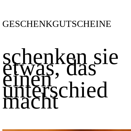
GESCHENKGUTSCHEINE
schenken sie
etwas, das
einen
unterschied
macht