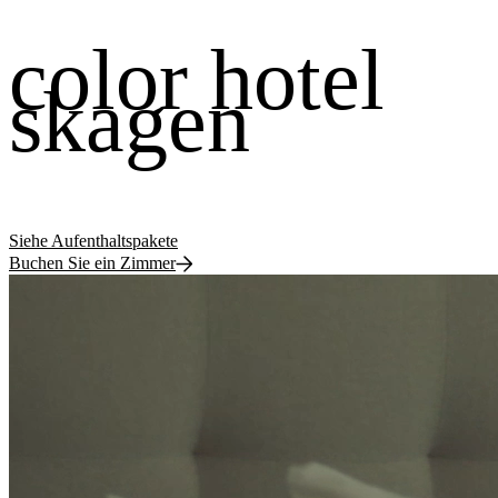
color hotel
skagen
Siehe Aufenthaltspakete
Buchen Sie ein Zimmer